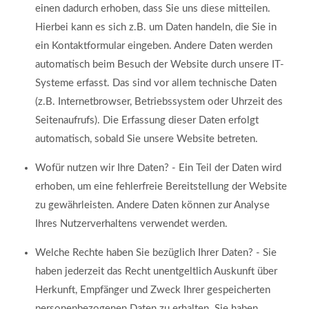
einen dadurch erhoben, dass Sie uns diese mitteilen.
Hierbei kann es sich z.B. um Daten handeln, die Sie in
ein Kontaktformular eingeben. Andere Daten werden
automatisch beim Besuch der Website durch unsere IT-
Systeme erfasst. Das sind vor allem technische Daten
(z.B. Internetbrowser, Betriebssystem oder Uhrzeit des
Seitenaufrufs). Die Erfassung dieser Daten erfolgt
automatisch, sobald Sie unsere Website betreten.
Modern & Simple
Wofür nutzen wir Ihre Daten? - Ein Teil der Daten wird
Lorem ipsum dolor sit amet, consectetuer adipiscing
erhoben, um eine fehlerfreie Bereitstellung der Website
elit. Aenean commodo ligula eget dolor.
zu gewährleisten. Andere Daten können zur Analyse
Ihres Nutzerverhaltens verwendet werden.
MEHR INFOS
Welche Rechte haben Sie bezüglich Ihrer Daten? - Sie
haben jederzeit das Recht unentgeltlich Auskunft über
Herkunft, Empfänger und Zweck Ihrer gespeicherten
personenbezogenen Daten zu erhalten. Sie haben