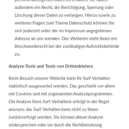
außerdem ein Recht, die Berichtigung, Sperrung oder
Löschung dieser Daten zu verlangen. Hierzu sowie zu
weiteren Fragen zum Thema Datenschutz können Sie
Kontaktdaten
sich jederzeit unter der im Impressum angegebenen
Adresse an uns wenden. Des Weiteren steht Ihnen ein
Zäune Klaaßen GmbH
Beschwerderecht bei der zuständigen Aufsichtsbehörde
Inh. Natascha Streithoven
zu.
Wolfgang
Möhring
Donkweg 48
Analyse-Tools und Tools von Drittanbietern
47877
Willich
-
NRW
,
Deutschland
+49 (0)2156 - 91 09 744
Beim Besuch unserer Website kann Ihr Surf-Verhalten
+49 (0)2156 - 91 09 789
statistisch ausgewertet werden. Das geschieht vor allem
info@zaeuneklaassen.de
mit Cookies und mit sogenannten Analyseprogrammen.
https://www.zaueneklaassen.de
Die Analyse Ihres Surf-Verhaltens erfolgt in der Regel
anonym; das Surf-Verhalten kann nicht zu Ihnen
Login
zurückverfolgt werden. Sie können dieser Analyse
Benutzername
widersprechen oder sie durch die Nichtbenutzung